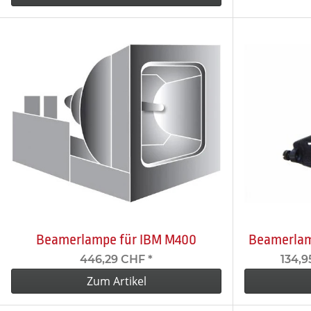
Beamerlampe für IBM M400
Beamerlam
446,29 CHF
*
134,9
Zum Artikel