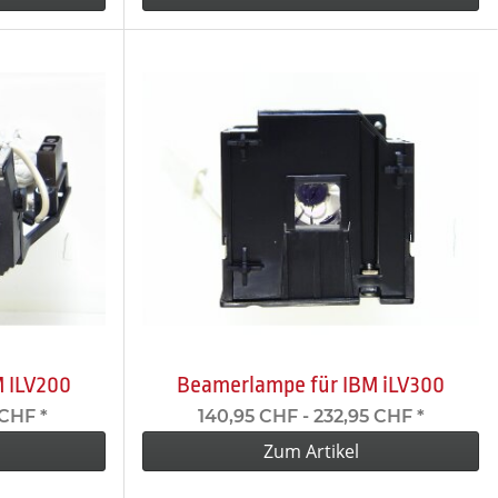
 ILV200
Beamerlampe für IBM iLV300
 CHF
*
140,95 CHF -
232,95 CHF
*
Zum Artikel