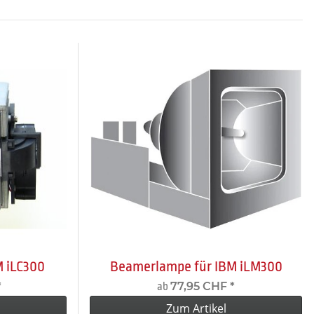
 iLC300
Beamerlampe für IBM iLM300
*
77,95 CHF
*
ab
Zum Artikel