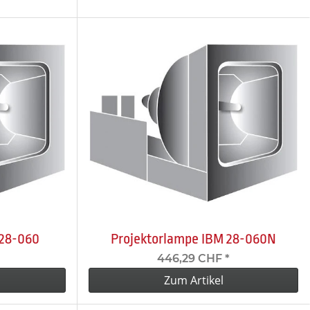
 28-060
Projektorlampe IBM 28-060N
446,29 CHF
*
Zum Artikel