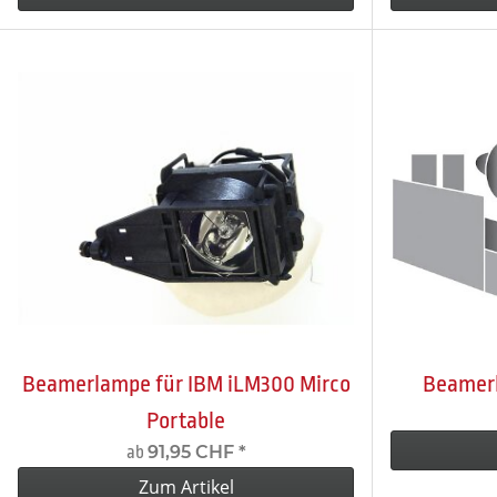
Beamerlampe für IBM iLM300 Mirco
Beamerl
Portable
91,95 CHF
*
ab
Zum Artikel