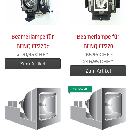
Beamerlampe für
Beamerlampe für
BENQ CP220c
BENQ CP270
91,95 CHF
*
186,95 CHF -
ab
246,95 CHF
*
Zum Artikel
Zum Artikel
AUF LAGER