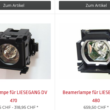
Zum Artikel
Zum Artikel
mpe für LIESEGANG DV
Beamerlampe für LIE
470
480
5 CHF -
318,95 CHF
*
659,50 CHF
*