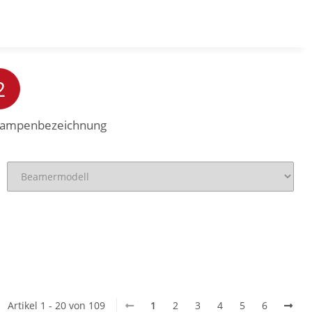
DE
0,00 CHF
2
 Lampenbezeichnung
Artikel 1 - 20 von 109
1
2
3
4
5
6