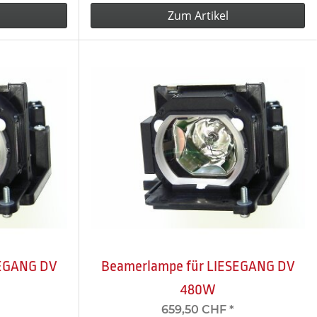
Zum Artikel
SEGANG DV
Beamerlampe für LIESEGANG DV
480W
659,50 CHF
*