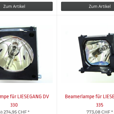
Zum Artikel
Zum Artikel
mpe für LIESEGANG DV
Beamerlampe für LIE
330
335
274,95 CHF
*
773,08 CHF
*
ab