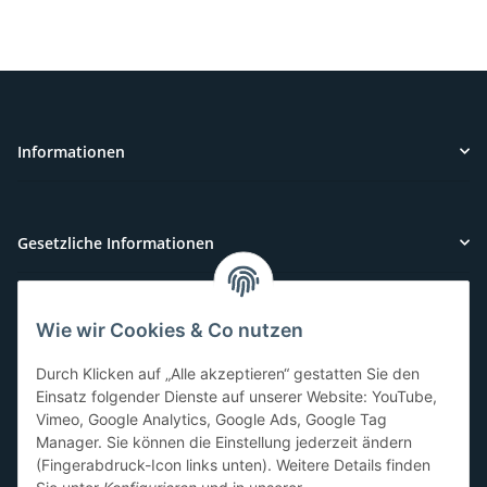
Informationen
Gesetzliche Informationen
Wie wir Cookies & Co nutzen
Kundenservice
Durch Klicken auf „Alle akzeptieren“ gestatten Sie den
Sie benötigen Hilfe oder haben Fragen?
Einsatz folgender Dienste auf unserer Website: YouTube,
Vimeo, Google Analytics, Google Ads, Google Tag
071-5355993
Manager. Sie können die Einstellung jederzeit ändern
service@beamerlampe24.ch
(Fingerabdruck-Icon links unten). Weitere Details finden