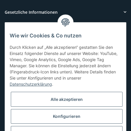
Gesetzliche Informationen
Wie wir Cookies & Co nutzen
Kundenservice
Durch Klicken auf „Alle akzeptieren“ gestatten Sie den
Sie benötigen Hilfe oder haben Fragen?
Einsatz folgender Dienste auf unserer Website: YouTube,
Vimeo, Google Analytics, Google Ads, Google Tag
071-5355993
Manager. Sie können die Einstellung jederzeit ändern
service@beamerlampe24.ch
(Fingerabdruck-Icon links unten). Weitere Details finden
Sie unter
Konfigurieren
und in unserer
Datenschutzerklärung
.
Sicher Einkaufen
Alle akzeptieren
Konfigurieren