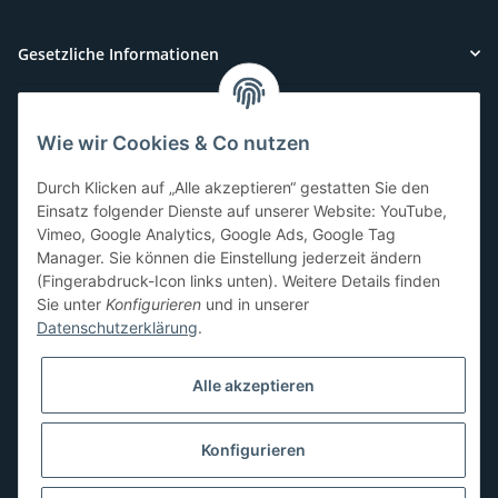
Gesetzliche Informationen
Wie wir Cookies & Co nutzen
Kundenservice
Durch Klicken auf „Alle akzeptieren“ gestatten Sie den
Sie benötigen Hilfe oder haben Fragen?
Einsatz folgender Dienste auf unserer Website: YouTube,
Vimeo, Google Analytics, Google Ads, Google Tag
071-5355993
Manager. Sie können die Einstellung jederzeit ändern
service@beamerlampe24.ch
(Fingerabdruck-Icon links unten). Weitere Details finden
Sie unter
Konfigurieren
und in unserer
Datenschutzerklärung
.
Sicher Einkaufen
Alle akzeptieren
Konfigurieren