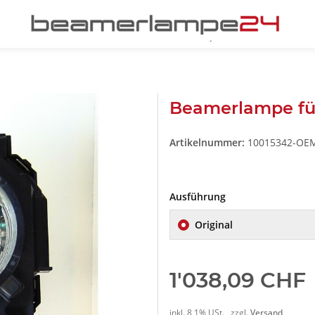
Beamerlampe fü
Artikelnummer:
10015342-OE
Ausführung
Original
1'038,09 CHF
inkl. 8,1% USt. , zzgl.
Versand