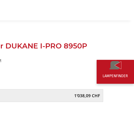
DE
0,00 CHF
r DUKANE I-PRO 8950P
M
LAMPENFINDER
1'038,09 CHF