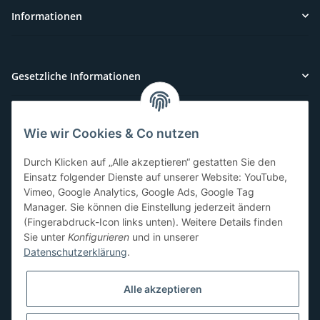
Informationen
Gesetzliche Informationen
Wie wir Cookies & Co nutzen
Kundenservice
Durch Klicken auf „Alle akzeptieren“ gestatten Sie den
Sie benötigen Hilfe oder haben Fragen?
Einsatz folgender Dienste auf unserer Website: YouTube,
Vimeo, Google Analytics, Google Ads, Google Tag
071-5355993
Manager. Sie können die Einstellung jederzeit ändern
service@beamerlampe24.ch
(Fingerabdruck-Icon links unten). Weitere Details finden
Sie unter
Konfigurieren
und in unserer
Datenschutzerklärung
.
Sicher Einkaufen
Alle akzeptieren