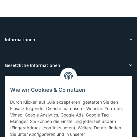
Informationen
Gesetzliche Informationen
Wie wir Cookies & Co nutzen
Kundenservice
Durch Klicken auf „Alle akzeptieren“ gestatten Sie den
Sie benötigen Hilfe oder haben Fragen?
Einsatz folgender Dienste auf unserer Website: YouTube,
Vimeo, Google Analytics, Google Ads, Google Tag
071-5355993
Manager. Sie können die Einstellung jederzeit ändern
service@beamerlampe24.ch
(Fingerabdruck-Icon links unten). Weitere Details finden
Sie unter
Konfigurieren
und in unserer