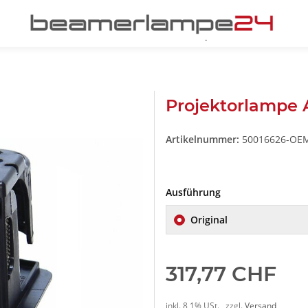
Projektorlampe
Artikelnummer:
50016626-OE
Ausführung
Original
317,77 CHF
inkl. 8,1% USt. , zzgl.
Versand