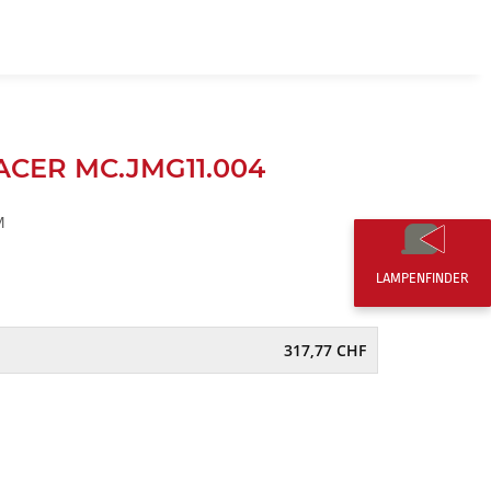
DE
0,00 CHF
 ACER MC.JMG11.004
M
LAMPENFINDER
317,77 CHF