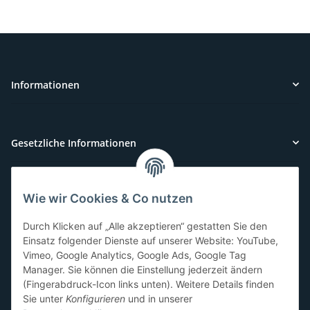
Informationen
Gesetzliche Informationen
Wie wir Cookies & Co nutzen
Kundenservice
Durch Klicken auf „Alle akzeptieren“ gestatten Sie den
Sie benötigen Hilfe oder haben Fragen?
Einsatz folgender Dienste auf unserer Website: YouTube,
Vimeo, Google Analytics, Google Ads, Google Tag
071-5355993
Manager. Sie können die Einstellung jederzeit ändern
service@beamerlampe24.ch
(Fingerabdruck-Icon links unten). Weitere Details finden
Sie unter
Konfigurieren
und in unserer