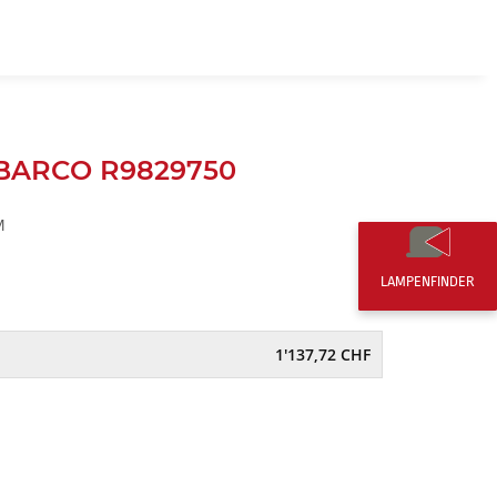
DE
0,00 CHF
 BARCO R9829750
M
LAMPENFINDER
1'137,72 CHF