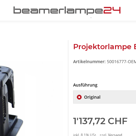
Projektorlampe
Artikelnummer:
50016777-OE
Ausführung
Original
1'137,72 CHF
inkl. 8,1% USt. , zzgl.
Versand