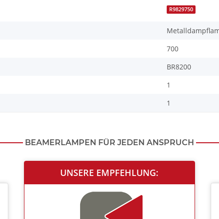
R9829750
Metalldampfla
700
BR8200
1
1
BEAMERLAMPEN FÜR JEDEN ANSPRUCH
UNSERE EMPFEHLUNG: