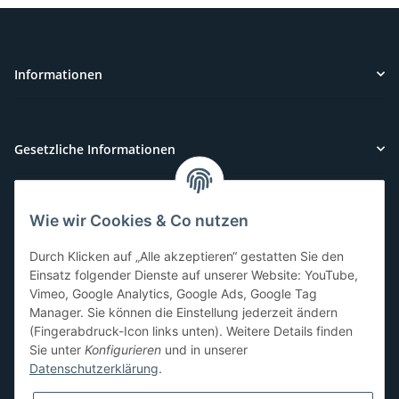
Informationen
Gesetzliche Informationen
Wie wir Cookies & Co nutzen
Kundenservice
Durch Klicken auf „Alle akzeptieren“ gestatten Sie den
Sie benötigen Hilfe oder haben Fragen?
Einsatz folgender Dienste auf unserer Website: YouTube,
Vimeo, Google Analytics, Google Ads, Google Tag
071-5355993
Manager. Sie können die Einstellung jederzeit ändern
service@beamerlampe24.ch
(Fingerabdruck-Icon links unten). Weitere Details finden
Sie unter
Konfigurieren
und in unserer
Datenschutzerklärung
.
Sicher Einkaufen