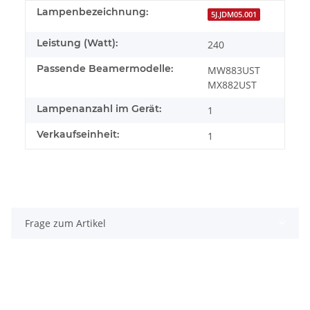
Lampenbezeichnung:
5J.JDM05.001
Leistung (Watt):
240
Passende Beamermodelle:
MW883UST
MX882UST
Lampenanzahl im Gerät:
1
Verkaufseinheit:
1
Frage zum Artikel