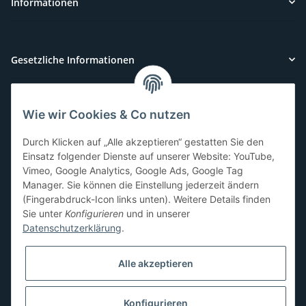
Informationen
Gesetzliche Informationen
Wie wir Cookies & Co nutzen
Kundenservice
Durch Klicken auf „Alle akzeptieren“ gestatten Sie den
Sie benötigen Hilfe oder haben Fragen?
Einsatz folgender Dienste auf unserer Website: YouTube,
Vimeo, Google Analytics, Google Ads, Google Tag
071-5355993
Manager. Sie können die Einstellung jederzeit ändern
service@beamerlampe24.ch
(Fingerabdruck-Icon links unten). Weitere Details finden
Sie unter
Konfigurieren
und in unserer
Datenschutzerklärung
.
Sicher Einkaufen
Alle akzeptieren
Konfigurieren