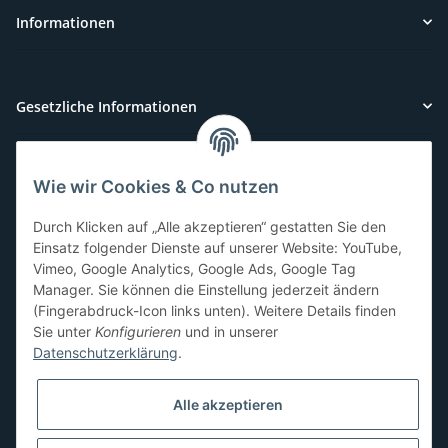
Informationen
Gesetzliche Informationen
Wie wir Cookies & Co nutzen
Kundenservice
Durch Klicken auf „Alle akzeptieren“ gestatten Sie den
Sie benötigen Hilfe oder haben Fragen?
Einsatz folgender Dienste auf unserer Website: YouTube,
Vimeo, Google Analytics, Google Ads, Google Tag
071-5355993
Manager. Sie können die Einstellung jederzeit ändern
service@beamerlampe24.ch
(Fingerabdruck-Icon links unten). Weitere Details finden
Sie unter
Konfigurieren
und in unserer
Datenschutzerklärung
.
Sicher Einkaufen
Alle akzeptieren