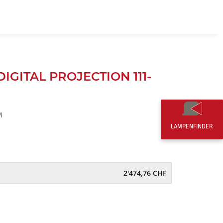
DE
0,00 CHF
DIGITAL PROJECTION 111-
M
LAMPENFINDER
2'474,76 CHF