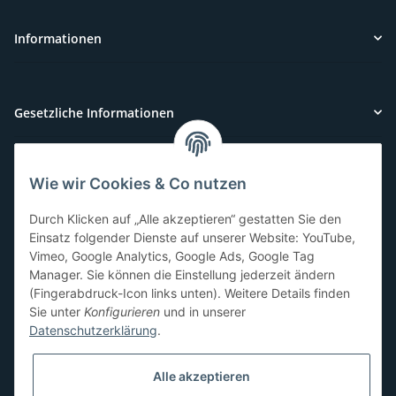
Informationen
Gesetzliche Informationen
Wie wir Cookies & Co nutzen
Kundenservice
Durch Klicken auf „Alle akzeptieren“ gestatten Sie den
Sie benötigen Hilfe oder haben Fragen?
Einsatz folgender Dienste auf unserer Website: YouTube,
Vimeo, Google Analytics, Google Ads, Google Tag
071-5355993
Manager. Sie können die Einstellung jederzeit ändern
service@beamerlampe24.ch
(Fingerabdruck-Icon links unten). Weitere Details finden
Sie unter
Konfigurieren
und in unserer
Datenschutzerklärung
.
Sicher Einkaufen
Alle akzeptieren