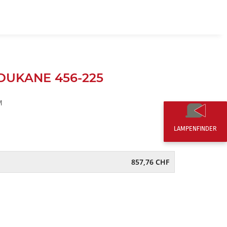
DE
0,00 CHF
 DUKANE 456-225
M
LAMPENFINDER
857,76 CHF