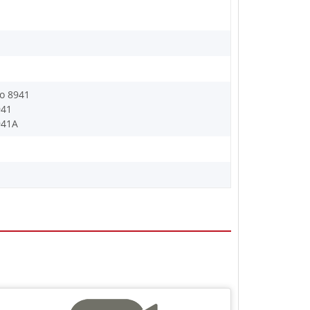
o 8941
941
941A