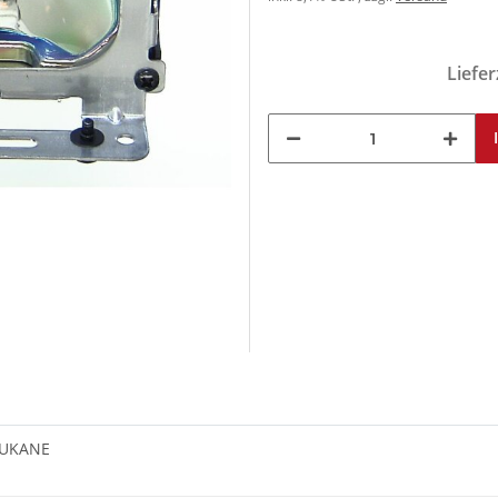
Liefer
 DUKANE