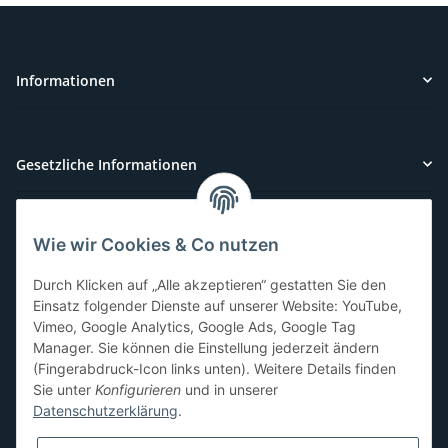
Informationen
Gesetzliche Informationen
Wie wir Cookies & Co nutzen
Kundenservice
Durch Klicken auf „Alle akzeptieren“ gestatten Sie den
Sie benötigen Hilfe oder haben Fragen?
Einsatz folgender Dienste auf unserer Website: YouTube,
Vimeo, Google Analytics, Google Ads, Google Tag
071-5355993
Manager. Sie können die Einstellung jederzeit ändern
service@beamerlampe24.ch
(Fingerabdruck-Icon links unten). Weitere Details finden
Sie unter
Konfigurieren
und in unserer
Datenschutzerklärung
.
Sicher Einkaufen