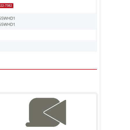
322-7382
-55WHD1
-65WHD1