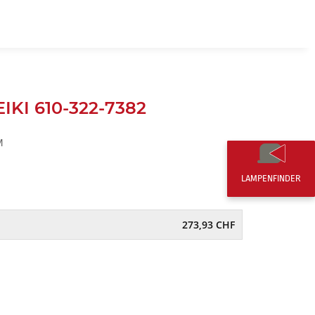
DE
0,00 CHF
EIKI 610-322-7382
M
LAMPENFINDER
273,93 CHF