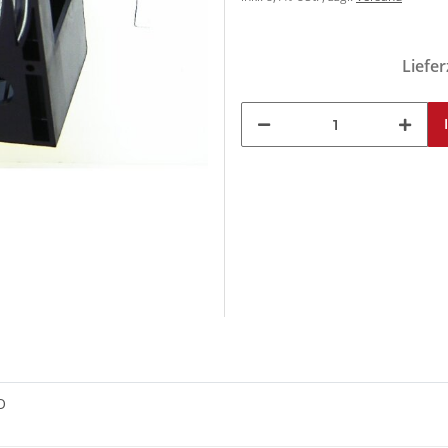
Liefer
O