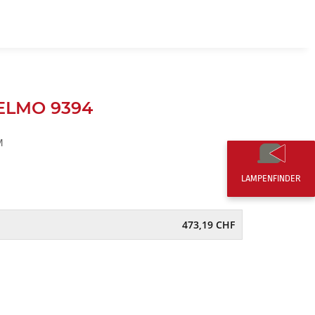
DE
0,00 CHF
 ELMO 9394
M
LAMPENFINDER
473,19 CHF