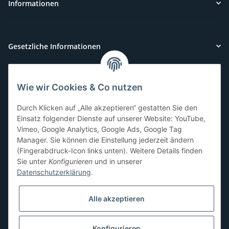
Informationen
Gesetzliche Informationen
Wie wir Cookies & Co nutzen
Kundenservice
Durch Klicken auf „Alle akzeptieren“ gestatten Sie den
Sie benötigen Hilfe oder haben Fragen?
Einsatz folgender Dienste auf unserer Website: YouTube,
Vimeo, Google Analytics, Google Ads, Google Tag
071-5355993
Manager. Sie können die Einstellung jederzeit ändern
service@beamerlampe24.ch
(Fingerabdruck-Icon links unten). Weitere Details finden
Sie unter
Konfigurieren
und in unserer
Datenschutzerklärung
.
Sicher Einkaufen
Alle akzeptieren
Konfigurieren