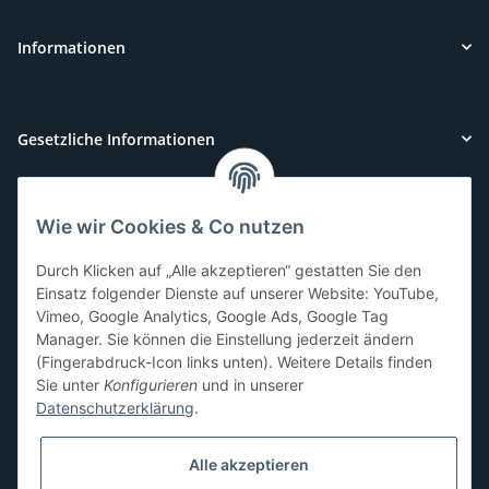
Informationen
Gesetzliche Informationen
Wie wir Cookies & Co nutzen
Kundenservice
Durch Klicken auf „Alle akzeptieren“ gestatten Sie den
Sie benötigen Hilfe oder haben Fragen?
Einsatz folgender Dienste auf unserer Website: YouTube,
Vimeo, Google Analytics, Google Ads, Google Tag
071-5355993
Manager. Sie können die Einstellung jederzeit ändern
service@beamerlampe24.ch
(Fingerabdruck-Icon links unten). Weitere Details finden
Sie unter
Konfigurieren
und in unserer
Datenschutzerklärung
.
Sicher Einkaufen
Alle akzeptieren