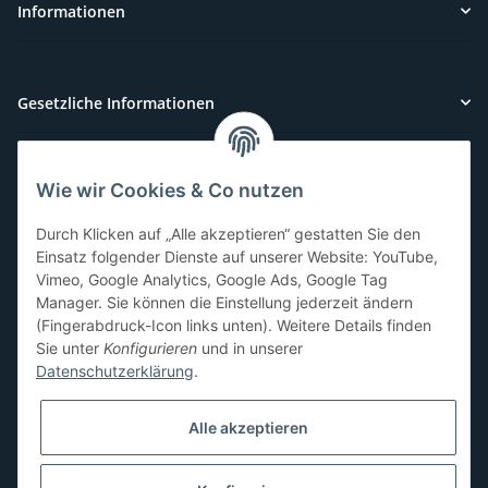
Informationen
Gesetzliche Informationen
Wie wir Cookies & Co nutzen
Kundenservice
Durch Klicken auf „Alle akzeptieren“ gestatten Sie den
Sie benötigen Hilfe oder haben Fragen?
Einsatz folgender Dienste auf unserer Website: YouTube,
Vimeo, Google Analytics, Google Ads, Google Tag
071-5355993
Manager. Sie können die Einstellung jederzeit ändern
service@beamerlampe24.ch
(Fingerabdruck-Icon links unten). Weitere Details finden
Sie unter
Konfigurieren
und in unserer
Datenschutzerklärung
.
Sicher Einkaufen
Alle akzeptieren