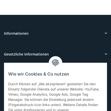
Informationen
Gesetzliche Informationen
Wie wir Cookies & Co nutzen
Kundenservice
Durch Klicken auf „Alle akzeptieren“ gestatten Sie den
Sie benötigen Hilfe oder haben Fragen?
Einsatz folgender Dienste auf unserer Website: YouTube,
Vimeo, Google Analytics, Google Ads, Google Tag
071-5355993
Manager. Sie können die Einstellung jederzeit ändern
service@beamerlampe24.ch
(Fingerabdruck-Icon links unten). Weitere Details finden
Sie unter
Konfigurieren
und in unserer