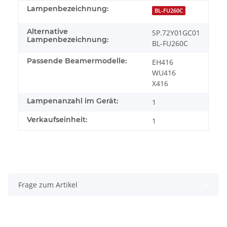
Lampenbezeichnung:
BL-FU260C
Alternative
SP.72Y01GC01
Lampenbezeichnung:
BL-FU260C
Passende Beamermodelle:
EH416
WU416
X416
Lampenanzahl im Gerät:
1
Verkaufseinheit:
1
Frage zum Artikel