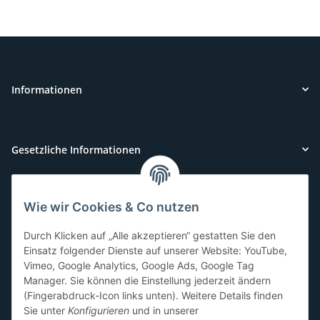
Informationen
Gesetzliche Informationen
Wie wir Cookies & Co nutzen
Kundenservice
Durch Klicken auf „Alle akzeptieren“ gestatten Sie den
Sie benötigen Hilfe oder haben Fragen?
Einsatz folgender Dienste auf unserer Website: YouTube,
Vimeo, Google Analytics, Google Ads, Google Tag
071-5355993
Manager. Sie können die Einstellung jederzeit ändern
service@beamerlampe24.ch
(Fingerabdruck-Icon links unten). Weitere Details finden
Sie unter
Konfigurieren
und in unserer