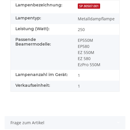
Lampenbezeichnung:
SP.80507.001
Lampentyp:
Metalldampflampe
Leistung (Watt):
250
Passende
EP550M
Beamermodelle:
EP580
EZ 550M
EZ 580
EzPro 550M
Lampenanzahl im Gerät:
1
Verkaufseinheit:
1
Frage zum Artikel