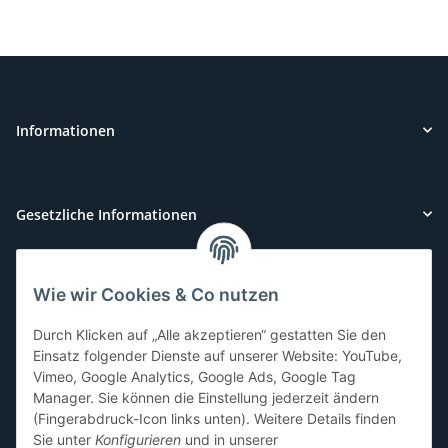
Informationen
Gesetzliche Informationen
Wie wir Cookies & Co nutzen
Kundenservice
Durch Klicken auf „Alle akzeptieren“ gestatten Sie den
Sie benötigen Hilfe oder haben Fragen?
Einsatz folgender Dienste auf unserer Website: YouTube,
Vimeo, Google Analytics, Google Ads, Google Tag
071-5355993
Manager. Sie können die Einstellung jederzeit ändern
service@beamerlampe24.ch
(Fingerabdruck-Icon links unten). Weitere Details finden
Sie unter
Konfigurieren
und in unserer