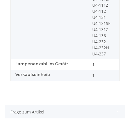
U4-111Z
U4-112
U4-131
U4-131SF
U4-131Z
U4-136
U4-232
U4-232H
U4-237
Lampenanzahl im Gerät:
1
Verkaufseinheit:
1
Frage zum Artikel