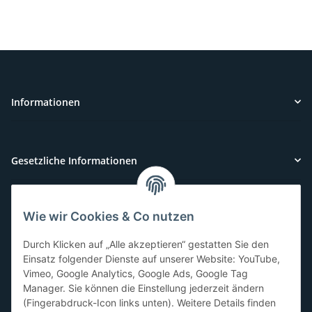
Informationen
Gesetzliche Informationen
Wie wir Cookies & Co nutzen
Kundenservice
Durch Klicken auf „Alle akzeptieren“ gestatten Sie den
Sie benötigen Hilfe oder haben Fragen?
Einsatz folgender Dienste auf unserer Website: YouTube,
Vimeo, Google Analytics, Google Ads, Google Tag
071-5355993
Manager. Sie können die Einstellung jederzeit ändern
service@beamerlampe24.ch
(Fingerabdruck-Icon links unten). Weitere Details finden