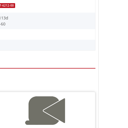
7-6212-00
113d
-60