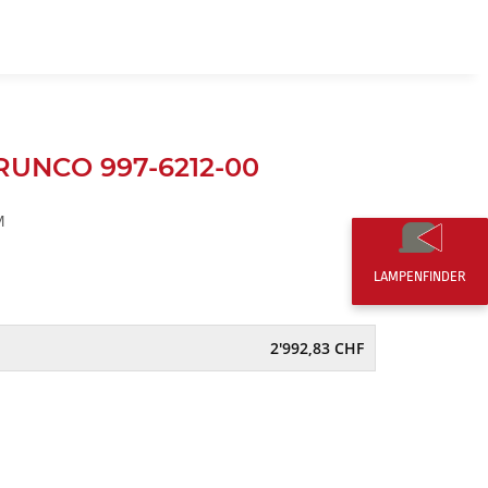
DE
0,00 CHF
 RUNCO 997-6212-00
M
LAMPENFINDER
2'992,83 CHF