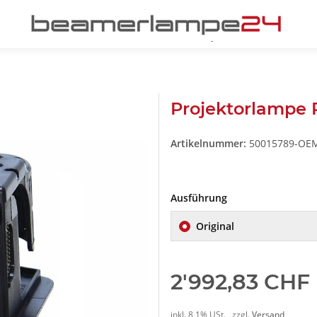
Projektorlampe
Artikelnummer:
50015789-OE
Ausführung
Original
2'992,83 CHF
inkl. 8,1% USt. , zzgl.
Versand