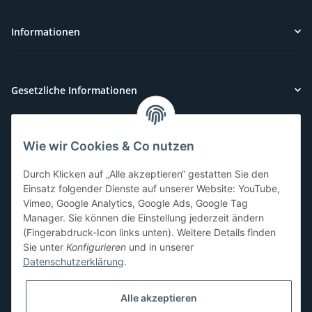
Informationen
Gesetzliche Informationen
Wie wir Cookies & Co nutzen
Kundenservice
Durch Klicken auf „Alle akzeptieren“ gestatten Sie den
Sie benötigen Hilfe oder haben Fragen?
Einsatz folgender Dienste auf unserer Website: YouTube,
Vimeo, Google Analytics, Google Ads, Google Tag
071-5355993
Manager. Sie können die Einstellung jederzeit ändern
service@beamerlampe24.ch
(Fingerabdruck-Icon links unten). Weitere Details finden
Sie unter
Konfigurieren
und in unserer
Datenschutzerklärung
.
Sicher Einkaufen
Alle akzeptieren