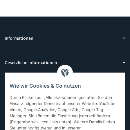
Informationen
Gesetzliche Informationen
Wie wir Cookies & Co nutzen
Kundenservice
Durch Klicken auf „Alle akzeptieren“ gestatten Sie den
Sie benötigen Hilfe oder haben Fragen?
Einsatz folgender Dienste auf unserer Website: YouTube,
Vimeo, Google Analytics, Google Ads, Google Tag
071-5355993
Manager. Sie können die Einstellung jederzeit ändern
service@beamerlampe24.ch
(Fingerabdruck-Icon links unten). Weitere Details finden
Sie unter
Konfigurieren
und in unserer