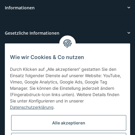
Informationen
Gesetzliche Informationen
Wie wir Cookies & Co nutzen
Kundenservice
Durch Klicken auf „Alle akzeptieren“ gestatten Sie den
Sie benötigen Hilfe oder haben Fragen?
Einsatz folgender Dienste auf unserer Website: YouTube,
Vimeo, Google Analytics, Google Ads, Google Tag
071-5355993
Manager. Sie können die Einstellung jederzeit ändern
service@beamerlampe24.ch
(Fingerabdruck-Icon links unten). Weitere Details finden
Sie unter
Konfigurieren
und in unserer
Datenschutzerklärung
.
Sicher Einkaufen
Alle akzeptieren